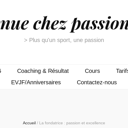
nue chez passion
> Plus qu'un sport, une passion
6
Coaching & Résultat
Cours
Tarif
EVJF/Anniversaires
Contactez-nous
Accueil
/
La fondatrice : passion et excellence