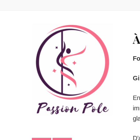
À
Fo
Gi
En
im
gl
D’