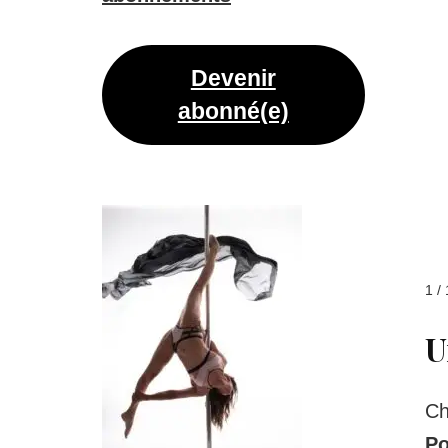
Devenir
abonné(e)
1 / 
U
Ch
Po