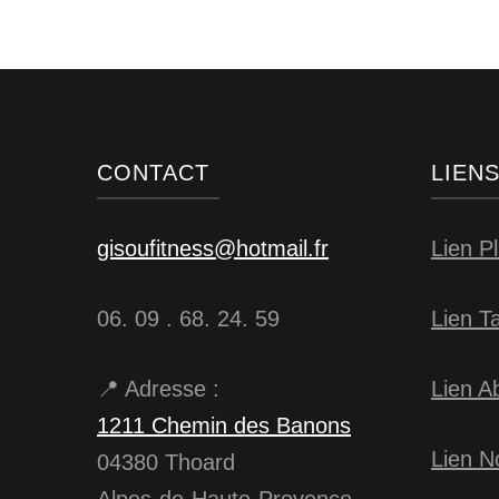
CONTACT
LIEN
gisoufitness@hotmail.fr
Lien P
06. 09 . 68. 24. 59
Lien Ta
📍 Adresse :
Lien A
1211 Chemin des Banons
Lien N
04380 Thoard